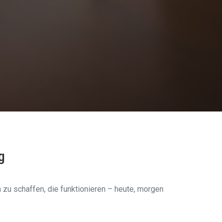
g
n zu schaffen, die funktionieren – heute, morgen