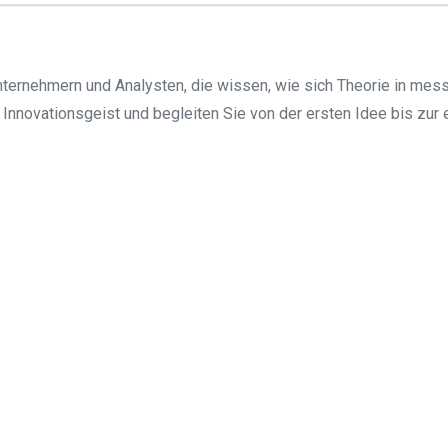
ternehmern und Analysten, die wissen, wie sich Theorie in mess
Innovationsgeist und begleiten Sie von der ersten Idee bis zur
len, Großes zu erreichen.
ojekt, mit jedem Kunden. Wir glauben, dass ehrgeizige Ziele die G
lichen.
kunft gestalten
rozesse optimieren oder strategisch wachsen?
ig.