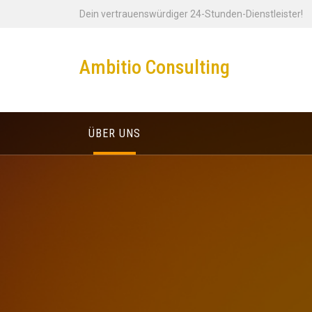
Zum
Dein vertrauenswürdiger 24-Stunden-Dienstleister!
Inhalt
springen
Ambitio Consulting
ÜBER UNS