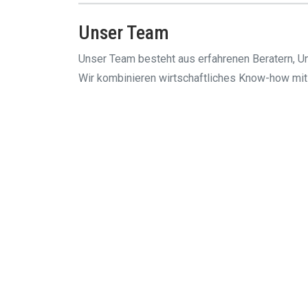
Unser Team
Unser Team besteht aus erfahrenen Beratern, Un
Wir kombinieren wirtschaftliches Know-how mit 
Warum wir „Ambitio“ heißen
Der Name steht für
Ambition, Mut und den Wil
Diese Haltung prägt unsere Arbeit – in jedem Pr
alles daran, sie gemeinsam mit Ihnen zu verwirk
Lassen Sie uns gemeinsam Zu
Sie möchten Ihr Unternehmen neu ausrichten, P
Dann sind Sie bei Ambitio Consulting genau richt