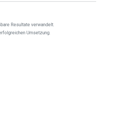
bare Resultate verwandelt.
 erfolgreichen Umsetzung.
rundlage für Fortschritt sind, und wir setzen